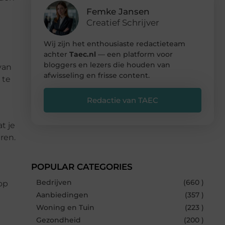
Femke Jansen
Creatief Schrijver
Wij zijn het enthousiaste redactieteam
achter
Taec.nl
— een platform voor
bloggers en lezers die houden van
van
afwisseling en frisse content.
 te
Redactie van TAEC
t je
ren.
POPULAR CATEGORIES
Bedrijven
(660 )
 op
Aanbiedingen
(357 )
Woning en Tuin
(223 )
Gezondheid
(200 )