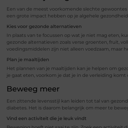
Een van de meest voorkomende slechte gewoontes i
een grote impact hebben op je algehele gezondheid
Kies voor gezonde alternatieven
In plaats van te focussen op wat je niet mag eten, kun
gezonde alternatieven zoals verse groenten, fruit, 
voedingsmiddelen zijn niet alleen voedzaam, maar h
Plan je maaltijden
Het plannen van je maaltijden kan je helpen om gez
je gaat eten, voorkom je dat je in de verleiding ko
Beweeg meer
Een zittende levensstijl kan leiden tot tal van gezo
diabetes. Het is daarom belangrijk om meer te bewe
Vind een activiteit die je leuk vindt
Beweging hoeft niet saai te zijn. Zoek een activiteit