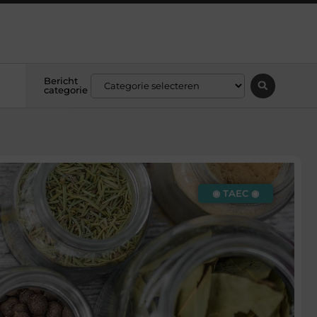
Bericht
categorie
◉ TAEC ◉