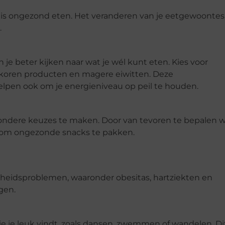
s ongezond eten. Het veranderen van je eetgewoontes
.
 je beter kijken naar wat je wél kunt eten. Kies voor
volkoren producten en magere eiwitten. Deze
elpen ook om je energieniveau op peil te houden.
ondere keuzes te maken. Door van tevoren te bepalen 
mt om ongezonde snacks te pakken.
ndheidsproblemen, waaronder obesitas, hartziekten en
gen.
 die je leuk vindt, zoals dansen, zwemmen of wandelen. Di