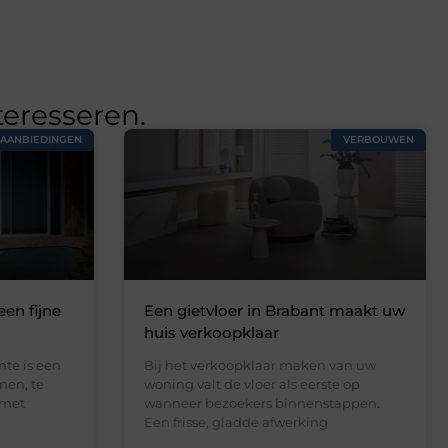
teresseren.
AANBIEDINGEN
VERBOUWEN
een fijne
Een gietvloer in Brabant maakt uw
huis verkoopklaar
te is een
Bij het verkoopklaar maken van uw
nen, te
woning valt de vloer als eerste op
 met
wanneer bezoekers binnenstappen.
Een frisse, gladde afwerking