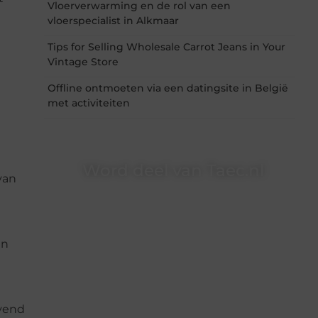
Vloerverwarming en de rol van een
vloerspecialist in Alkmaar
Tips for Selling Wholesale Carrot Jeans in Your
Vintage Store
Offline ontmoeten via een datingsite in België
met activiteiten
Word deel van Taec.nl
van
Taec.nl is dé plek waar creativiteit, schrijven en
lezen samenkomen. Heb je een passie voor
bloggen, verhalen vertellen of gewoon het
ontdekken van inspirerende content? Dan hoor
en
jij bij ons!
❝
Samen maken we bloggen toegankelijk,
creatief en leuk voor iedereen
❞
evend