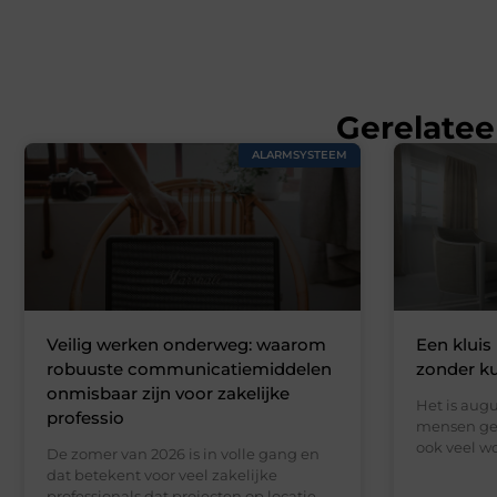
Gerelatee
ALARMSYSTEEM
Veilig werken onderweg: waarom
Een kluis 
robuuste communicatiemiddelen
zonder k
onmisbaar zijn voor zakelijke
Het is augu
professio
mensen gen
ook veel wo
De zomer van 2026 is in volle gang en
dat betekent voor veel zakelijke
professionals dat projecten op locatie