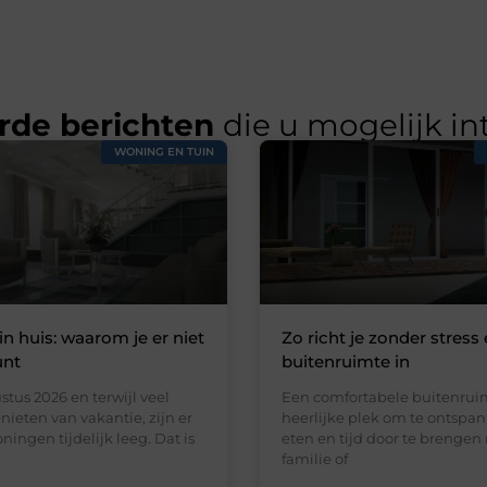
rde berichten
die u mogelijk in
WONING EN TUIN
in huis: waarom je er niet
Zo richt je zonder stress 
unt
buitenruimte in
stus 2026 en terwijl veel
Een comfortabele buitenruim
ieten van vakantie, zijn er
heerlijke plek om te ontspan
ningen tijdelijk leeg. Dat is
eten en tijd door te brengen
familie of