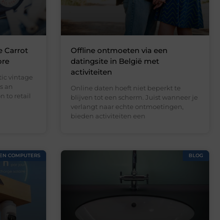
e Carrot
Offline ontmoeten via een
ore
datingsite in België met
activiteiten
ic vintage
s an
Online daten hoeft niet beperkt te
 to retail
blijven tot een scherm. Juist wanneer je
verlangt naar echte ontmoetingen,
bieden activiteiten een
 EN COMPUTERS
BLOG