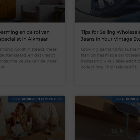
arming en de rol van
Tips for Selling Wholesal
specialist in Alkmaar
Jeans in Your Vintage St
rming wordt in steeds meer
Growing demand for authent
e standaard, en dat vraagt
fashion has made carrot jean
rdachte keuze van de vloer
increasingly valuable addition
iet
collections. Their relaxed fit,
ELECTRONICA EN COMPUTERS
ELECTRONICA