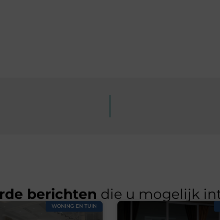
rde berichten
die u mogelijk in
WONING EN TUIN