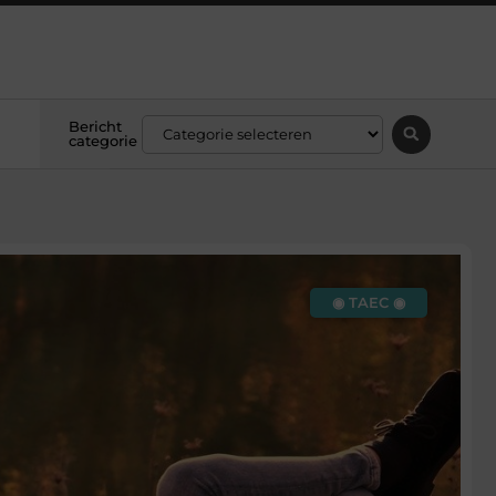
Bericht
categorie
◉ TAEC ◉