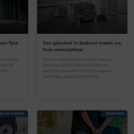
een fijne
Een gietvloer in Brabant maakt uw
huis verkoopklaar
te is een
Bij het verkoopklaar maken van uw
nen, te
woning valt de vloer als eerste op
 met
wanneer bezoekers binnenstappen.
Een frisse, gladde afwerking
DE EN KLEDING
BEDRIJVEN