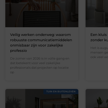
Veilig werken onderweg: waarom
Een kluis 
robuuste communicatiemiddelen
zonder k
onmisbaar zijn voor zakelijke
Het is augu
professio
mensen gen
ook veel wo
De zomer van 2026 is in volle gang en
dat betekent voor veel zakelijke
professionals dat projecten op locatie
op
TUIN EN BUITENLEVEN