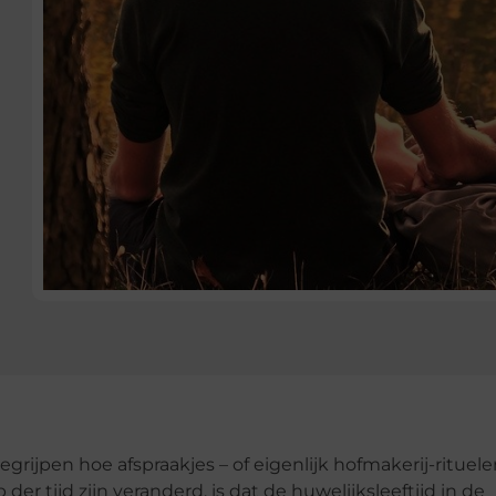
rijpen hoe afspraakjes – of eigenlijk hofmakerij-rituele
er tijd zijn veranderd, is dat de huwelijksleeftijd in de