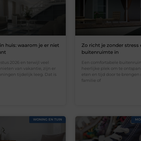
in huis: waarom je er niet
Zo richt je zonder stress 
unt
buitenruimte in
stus 2026 en terwijl veel
Een comfortabele buitenruim
ieten van vakantie, zijn er
heerlijke plek om te ontspan
ningen tijdelijk leeg. Dat is
eten en tijd door te brengen
familie of
WONING EN TUIN
MO