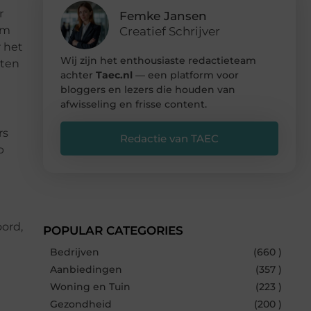
r
Femke Jansen
om
Creatief Schrijver
r het
Wij zijn het enthousiaste redactieteam
iten
achter
Taec.nl
— een platform voor
bloggers en lezers die houden van
afwisseling en frisse content.
rs
Redactie van TAEC
p
ord,
POPULAR CATEGORIES
Bedrijven
(660 )
Aanbiedingen
(357 )
Woning en Tuin
(223 )
Gezondheid
(200 )