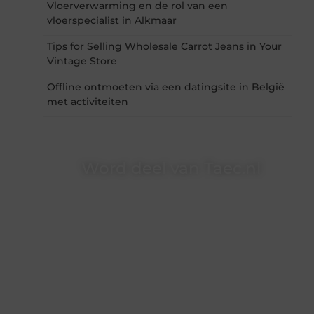
Vloerverwarming en de rol van een
vloerspecialist in Alkmaar
Tips for Selling Wholesale Carrot Jeans in Your
Vintage Store
Offline ontmoeten via een datingsite in België
met activiteiten
Word deel van Taec.nl
Taec.nl is dé plek waar creativiteit, schrijven en
lezen samenkomen. Heb je een passie voor
bloggen, verhalen vertellen of gewoon het
ontdekken van inspirerende content? Dan hoor
jij bij ons!
❝
Samen maken we bloggen toegankelijk,
creatief en leuk voor iedereen
❞