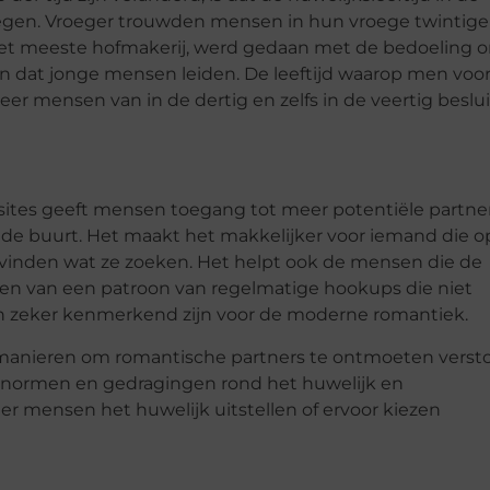
estegen. Vroeger trouwden mensen in hun vroege twintige
 het meeste hofmakerij, werd gedaan met de bedoeling 
en dat jonge mensen leiden. De leeftijd waarop men voo
meer mensen van in de dertig en zelfs in de veertig beslu
sites geeft mensen toegang tot meer potentiële partne
de buurt. Het maakt het makkelijker voor iemand die o
te vinden wat ze zoeken. Het helpt ook de mensen die de
eten van een patroon van regelmatige hookups die niet
gen zeker kenmerkend zijn voor de moderne romantiek.
e manieren om romantische partners te ontmoeten versto
normen en gedragingen rond het huwelijk en
 mensen het huwelijk uitstellen of ervoor kiezen