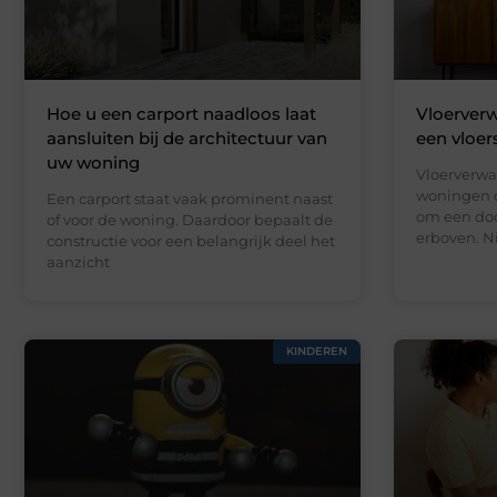
Hoe u een carport naadloos laat
Vloerverw
aansluiten bij de architectuur van
een vloer
uw woning
Vloerverwa
woningen d
Een carport staat vaak prominent naast
om een doo
of voor de woning. Daardoor bepaalt de
erboven. N
constructie voor een belangrijk deel het
aanzicht
KINDEREN