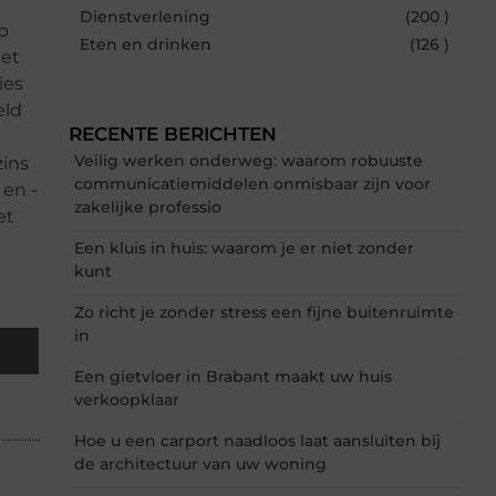
Dienstverlening
(200 )
p
Eten en drinken
(126 )
het
ies
eld
RECENTE BERICHTEN
Veilig werken onderweg: waarom robuuste
zins
communicatiemiddelen onmisbaar zijn voor
 en -
zakelijke professio
et
Een kluis in huis: waarom je er niet zonder
kunt
Zo richt je zonder stress een fijne buitenruimte
in
Een gietvloer in Brabant maakt uw huis
verkoopklaar
Hoe u een carport naadloos laat aansluiten bij
de architectuur van uw woning