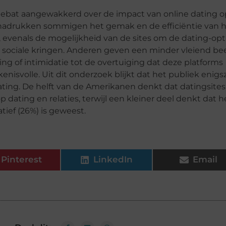
debat aangewakkerd over de impact van online dating o
enadrukken sommigen het gemak en de efficiëntie van 
 evenals de mogelijkheid van de sites om de dating-opt
le sociale kringen. Anderen geven een minder vleiend be
ing of intimidatie tot de overtuiging dat deze platforms
enisvolle. Uit dit onderzoek blijkt dat het publiek enigs
ting. De helft van de Amerikanen denkt dat datingsites
 dating en relaties, terwijl een kleiner deel denkt dat h
ief (26%) is geweest.
Pinterest
LinkedIn
Email