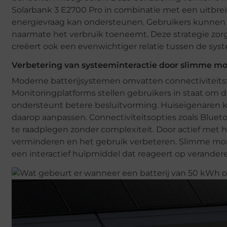
Solarbank 3 E2700 Pro in combinatie met een uitbrei
energievraag kan ondersteunen. Gebruikers kunnen 
naarmate het verbruik toeneemt. Deze strategie zorgt
creëert ook een evenwichtiger relatie tussen de sys
Verbetering van systeeminteractie door slimme mo
Moderne batterijsystemen omvatten connectiviteitsfu
Monitoringplatforms stellen gebruikers in staat om d
ondersteunt betere besluitvorming. Huiseigenaren ku
daarop aanpassen. Connectiviteitsopties zoals Blu
te raadplegen zonder complexiteit. Door actief met h
verminderen en het gebruik verbeteren. Slimme monit
een interactief hulpmiddel dat reageert op verander