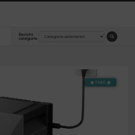
Bericht
categorie
◉ TAEC ◉