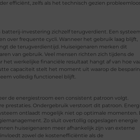
er efficiënt, zelfs als het technisch gezien probleemloo
batterij-investering zichzelf terugverdient. Een systee
en over frequente cycli. Wanneer het gebruik laag blijft,
ngt de terugverdientijd. Huiseigenaren merken dit
aren van gebruik. Veel mensen richten zich tijdens de
r het werkelijke financiële resultaat hangt af van hoe va
tte capaciteit stelt het moment uit waarop de bespari
eem volledig functioneel blijft.
eer de energiestroom een consistent patroon volgt.
e prestaties. Ondergebruik verstoort dit patroon. Energ
 systeem ontlaadt mogelijk niet op optimale momenten. 
rgiemanagement. Zo sluit overtollig opgeslagen energie
nnen huiseigenaren meer afhankelijk zijn van externe
nvloedt zowel de kostenefficiëntie als de