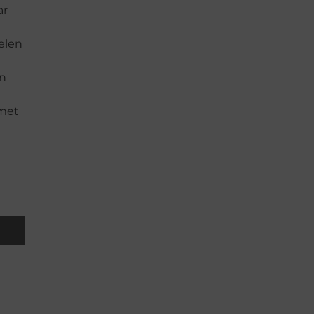
ar
elen
en
 met