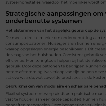
systeemprestaties, waardoor het moeilijker wordt om 
Strategische aanpassingen om 
onderbenutte systemen
Het afstemmen van het dagelijks gebruik op de sy
De meest directe manier om onderbenutting aan te p
consumptiepatronen. Huiseigenaren kunnen energie
waarop opgeslagen energie beschikbaar is. Dit creëe
de vraag van het huishouden. Consistent gebruik ver
efficiëntie. Monitoringtools helpen bij het identifice
gebruik. Door deze patronen te begrijpen, kunnen ge
betere afstemming. Na verloop van tijd helpen deze
actieve waarde, wat zowel de prestaties als de kostene
Gebruikmaken van modulaire en schaalbare bena
Flexibel systeemontwerp biedt een praktische manie
vast te houden aan een grote capaciteit, kunnen hu
behoeften meegroeien. Deze benadering verkleint het