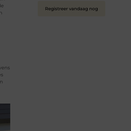
de
Registreer vandaag nog
n
vens
es
in