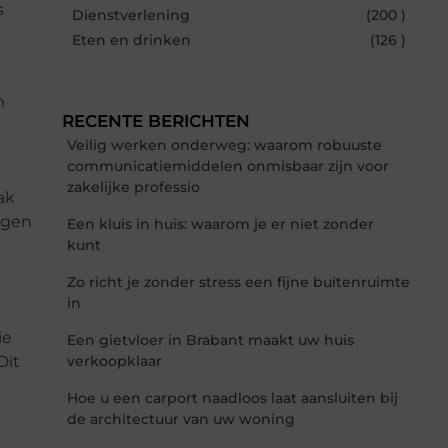
s
Dienstverlening
(200 )
Eten en drinken
(126 )
m
RECENTE BERICHTEN
Veilig werken onderweg: waarom robuuste
communicatiemiddelen onmisbaar zijn voor
zakelijke professio
ak
ngen
Een kluis in huis: waarom je er niet zonder
kunt
Zo richt je zonder stress een fijne buitenruimte
in
ie
Een gietvloer in Brabant maakt uw huis
Dit
verkoopklaar
Hoe u een carport naadloos laat aansluiten bij
de architectuur van uw woning