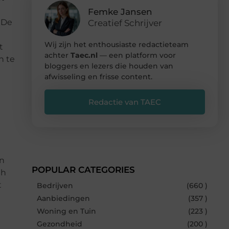
Femke Jansen
 De
Creatief Schrijver
Wij zijn het enthousiaste redactieteam
t
achter
Taec.nl
— een platform voor
n te
bloggers en lezers die houden van
afwisseling en frisse content.
Redactie van TAEC
en
POPULAR CATEGORIES
Wh
t
Bedrijven
(660 )
Aanbiedingen
(357 )
Woning en Tuin
(223 )
Gezondheid
(200 )