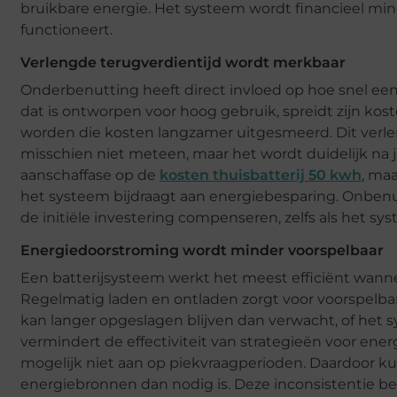
bruikbare energie. Het systeem wordt financieel mind
functioneert.
Verlengde terugverdientijd wordt merkbaar
Onderbenutting heeft direct invloed op hoe snel een 
dat is ontworpen voor hoog gebruik, spreidt zijn kost
worden die kosten langzamer uitgesmeerd. Dit verle
misschien niet meteen, maar het wordt duidelijk na j
aanschaffase op de
kosten thuisbatterij 50 kwh
, maa
het systeem bijdraagt aan energiebesparing. Onbenu
de initiële investering compenseren, zelfs als het syst
Energiedoorstroming wordt minder voorspelbaar
Een batterijsysteem werkt het meest efficiënt wann
Regelmatig laden en ontladen zorgt voor voorspelbar
kan langer opgeslagen blijven dan verwacht, of het
vermindert de effectiviteit van strategieën voor ene
mogelijk niet aan op piekvraagperioden. Daardoor ku
energiebronnen dan nodig is. Deze inconsistentie beï