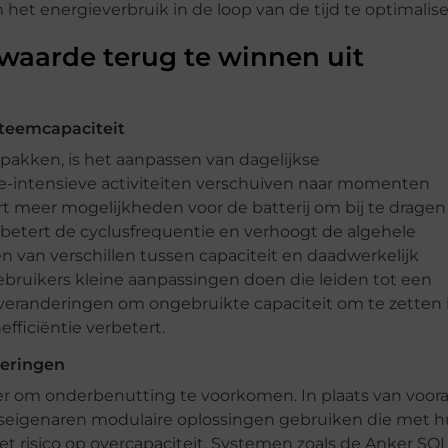
het energieverbruik in de loop van de tijd te optimalise
waarde terug te winnen uit
steemcapaciteit
akken, is het aanpassen van dagelijkse
-intensieve activiteiten verschuiven naar momenten
rt meer mogelijkheden voor de batterij om bij te dragen
betert de cyclusfrequentie en verhoogt de algehele
ren van verschillen tussen capaciteit en daadwerkelijk
bruikers kleine aanpassingen doen die leiden tot een
 veranderingen om ongebruikte capaciteit om te zetten 
fficiëntie verbetert.
deringen
r om onderbenutting te voorkomen. In plaats van voora
iseigenaren modulaire oplossingen gebruiken die met 
 risico op overcapaciteit. Systemen zoals de Anker SO