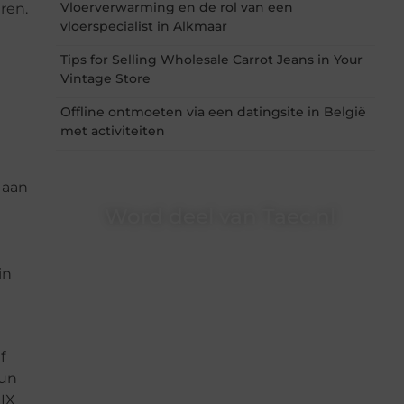
Vloerverwarming en de rol van een
ren.
vloerspecialist in Alkmaar
Tips for Selling Wholesale Carrot Jeans in Your
Vintage Store
Offline ontmoeten via een datingsite in België
met activiteiten
 aan
Word deel van Taec.nl
Taec.nl is dé plek waar creativiteit, schrijven en
lezen samenkomen. Heb je een passie voor
in
bloggen, verhalen vertellen of gewoon het
ontdekken van inspirerende content? Dan hoor
jij bij ons!
❝
Samen maken we bloggen toegankelijk,
f
creatief en leuk voor iedereen
❞
hun
LIX