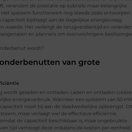
t, verandert de prestatie op subtiele maar belangrijke
g. Het systeem functioneert nog steeds zoals ontworpen.
 capaciteit bijdraagt aan de dagelijkse energievraag.
n waarde. Het verlengt de terugverdientijd en verander
huiseigenaren en planners om evenwichtigere beslissinge
 onderbenutten van grote
iciëntie
tig wordt geladen en ontladen. Laden en ontladen creër
kelijke energieverbruik. Wanneer een systeem van 50 k
 capaciteit nooit bij aan de daadwerkelijke opbrengst. Di
eem, maar verlaagt wel de effectieve efficiëntie.
omdat de capaciteit beschikbaar is, maar ongebruikte
 van tijd verhoogt deze onbalans de kosten per eenheid