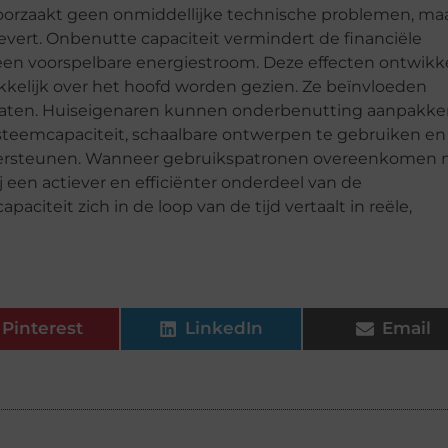
oorzaakt geen onmiddellijke technische problemen, ma
evert. Onbenutte capaciteit vermindert de financiële
t een voorspelbare energiestroom. Deze effecten ontwikk
makkelijk over het hoofd worden gezien. Ze beïnvloeden
ultaten. Huiseigenaren kunnen onderbenutting aanpakk
ysteemcapaciteit, schaalbare ontwerpen te gebruiken en
ondersteunen. Wanneer gebruikspatronen overeenkomen
 een actiever en efficiënter onderdeel van de
aciteit zich in de loop van de tijd vertaalt in reële,
Pinterest
LinkedIn
Email