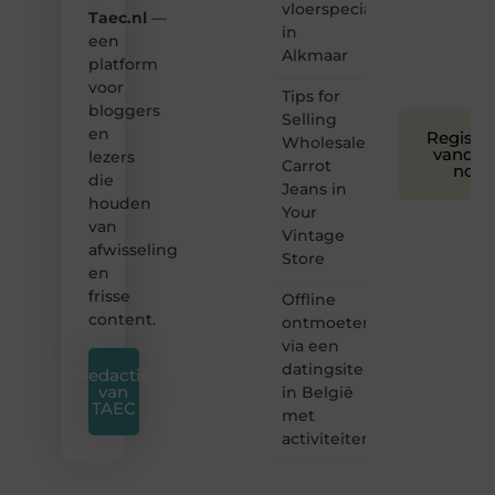
leuk
vloerspecialist
Taec.nl
—
voor
in
een
iedereen
Alkmaar
platform
❞
voor
Tips for
bloggers
Selling
en
Registre
Wholesale
vandaa
lezers
Carrot
nog
die
Jeans in
houden
Your
van
Vintage
afwisseling
Store
en
frisse
Offline
content.
ontmoeten
via een
datingsite
Redactie
van
in België
TAEC
met
activiteiten