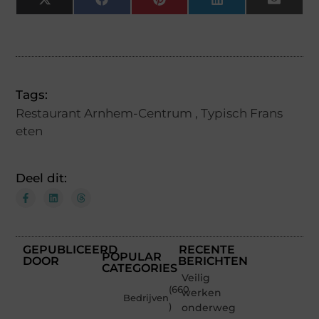
X
Facebook
Pinterest
LinkedIn
Email
(Twitter)
Tags:
Restaurant Arnhem-Centrum
,
Typisch Frans
eten
Deel dit:
GEPUBLICEERD
RECENTE
POPULAR
DOOR
BERICHTEN
CATEGORIES
Veilig
(660
werken
Bedrijven
)
onderweg: