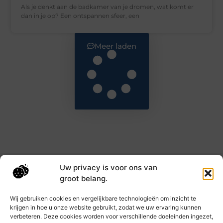
Als je denkt aan de badkamer van je dromen, wat komt er
dan in je op? Een ontspannen sfeer, een
Meer laden
Uw privacy is voor ons van
Main Links
groot belang.
Goede backlinks: de sleutel tot hogere rankings en meer autoriteit
Geld verdienen met links: haal het maximale uit je online bereik
Wij gebruiken cookies en vergelijkbare technologieën om inzicht te
krijgen in hoe u onze website gebruikt, zodat we uw ervaring kunnen
verbeteren. Deze cookies worden voor verschillende doeleinden ingezet,