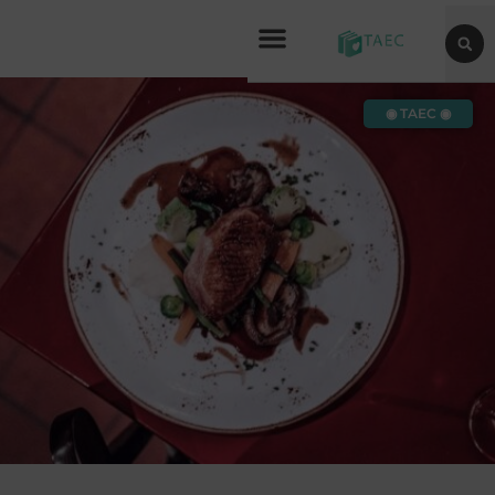
◉ TAEC ◉