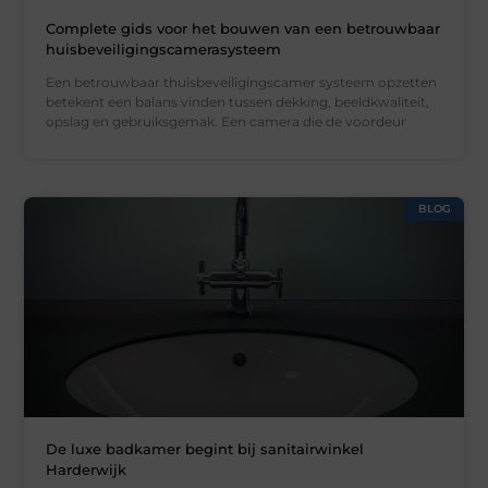
Complete gids voor het bouwen van een betrouwbaar
huisbeveiligingscamerasysteem
Een betrouwbaar thuisbeveiligingscamer systeem opzetten
betekent een balans vinden tussen dekking, beeldkwaliteit,
opslag en gebruiksgemak. Een camera die de voordeur
BLOG
De luxe badkamer begint bij sanitairwinkel
Harderwijk