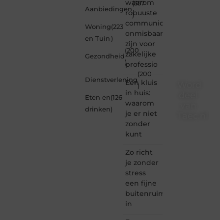
waarom
(357
Aanbiedingen
robuuste
)
communicatiemiddelen
Woning
(223
onmisbaar
en Tuin
)
zijn voor
(200
zakelijke
Gezondheid
)
professio
(200
Dienstverlening
Een kluis
Word
)
in huis:
deel
Eten en
(126
waarom
van
drinken
)
je er niet
Taec.nl
zonder
Taec.nl
kunt
is dé
plek
Zo richt
waar
je zonder
creativiteit,
stress
schrijven
een fijne
en
buitenruimte
lezen
in
samenkomen.
Heb je