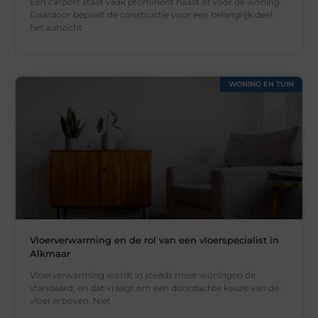
Een carport staat vaak prominent naast of voor de woning.
Daardoor bepaalt de constructie voor een belangrijk deel
het aanzicht
WONING EN TUIN
Vloerverwarming en de rol van een vloerspecialist in
Alkmaar
Vloerverwarming wordt in steeds meer woningen de
standaard, en dat vraagt om een doordachte keuze van de
vloer erboven. Niet