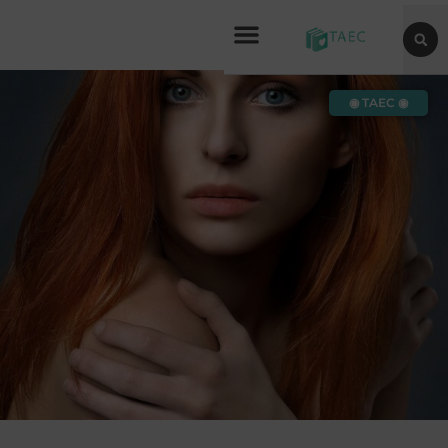
◉ TAEC ◉