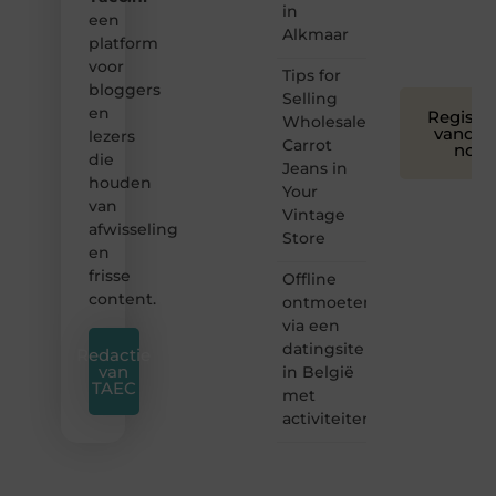
voor
in
een
iedereen
Alkmaar
platform
❞
voor
Tips for
bloggers
Selling
en
Registre
Wholesale
vandaa
lezers
Carrot
nog
die
Jeans in
houden
Your
van
Vintage
afwisseling
Store
en
frisse
Offline
content.
ontmoeten
via een
datingsite
Redactie
van
in België
TAEC
met
activiteiten