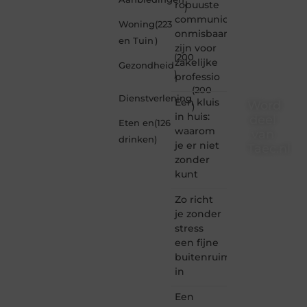
robuuste
)
communicatiemiddelen
Woning
(223
onmisbaar
en Tuin
)
zijn voor
(200
zakelijke
Gezondheid
)
professio
(200
Dienstverlening
Een kluis
Word
)
in huis:
deel
Eten en
(126
waarom
van
drinken
)
je er niet
Taec.nl
zonder
Taec.nl
kunt
is dé
plek
Zo richt
waar
je zonder
creativiteit,
stress
schrijven
een fijne
en
buitenruimte
lezen
in
samenkomen.
Heb je
Een
een