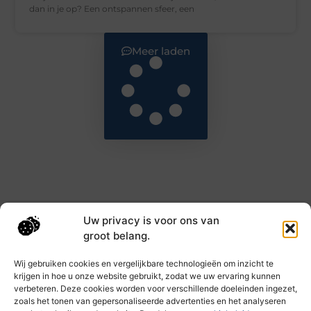
dan in je op? Een ontspannen sfeer, een
Meer laden
Uw privacy is voor ons van
Main Links
groot belang.
Goede backlinks: de sleutel tot hogere rankings en meer autoriteit
Geld verdienen met links: haal het maximale uit je online bereik
Wij gebruiken cookies en vergelijkbare technologieën om inzicht te
krijgen in hoe u onze website gebruikt, zodat we uw ervaring kunnen
verbeteren. Deze cookies worden voor verschillende doeleinden ingezet,
zoals het tonen van gepersonaliseerde advertenties en het analyseren
Dagelijks nieuwe inzichten op taec.nl