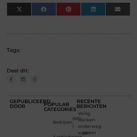
X
Facebook
Pinterest
LinkedIn
Email
(Twitter)
Tags:
Deel dit:
GEPUBLICEERD
RECENTE
POPULAR
DOOR
BERICHTEN
CATEGORIES
Veilig
(660
werken
Bedrijven
)
onderweg:
waarom
(357
Aanbiedingen