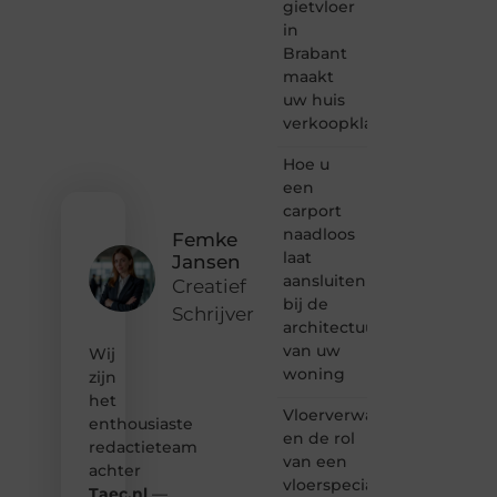
passie
gietvloer
voor
in
bloggen,
Brabant
verhalen
maakt
vertellen
uw huis
of
verkoopklaar
gewoon
het
ontdekken
Hoe u
van
een
inspirerende
carport
content?
naadloos
Femke
Dan
laat
Jansen
hoor jij
aansluiten
bij ons!
Creatief
bij de
Schrijver
❝
architectuur
Samen
van uw
Wij
maken
woning
zijn
we
het
bloggen
Vloerverwarming
toegankelijk,
enthousiaste
en de rol
creatief
redactieteam
van een
en
achter
leuk
vloerspecialist
Taec.nl
—