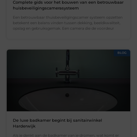
Complete gids voor het bouwen van een betrouwbaar
huisbeveiligingscamerasysteem
Een betrouwbaar thuisbeveiligingscamer systeem opzetten
betekent een balans vinden tussen dekking, beeldkwaliteit,
opslag en gebruiksgemak. Een camera die de voordeur
BLOG
De luxe badkamer begint bij sanitairwinkel
Harderwijk
Als je denkt aan de badkamer van je dromen, wat komt er