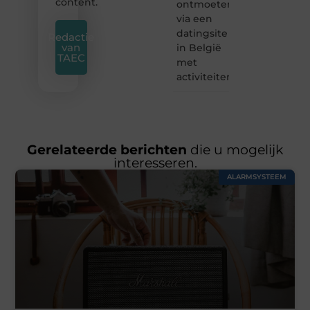
content.
ontmoeten
via een
datingsite
Redactie
van
in België
TAEC
met
activiteiten
Gerelateerde berichten
die u mogelijk
interesseren.
ALARMSYSTEEM