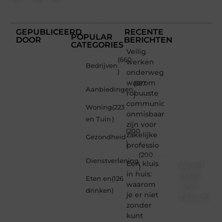
GEPUBLICEERD
RECENTE
POPULAR
DOOR
BERICHTEN
CATEGORIES
Veilig
(660
werken
Bedrijven
)
onderweg:
waarom
(357
Aanbiedingen
robuuste
)
communicatiemiddelen
Woning
(223
onmisbaar
en Tuin
)
zijn voor
(200
zakelijke
Gezondheid
)
professio
(200
Dienstverlening
Een kluis
Word
)
in huis:
deel
Eten en
(126
waarom
van
drinken
)
je er niet
Taec.nl
zonder
Taec.nl
kunt