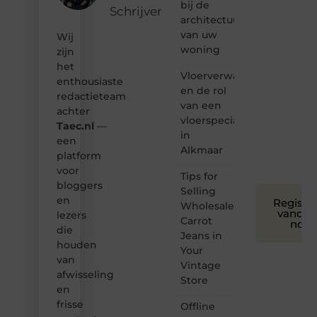
bij de
Schrijver
❝
architectuur
Samen
van uw
Wij
maken
woning
zijn
we
het
bloggen
Vloerverwarming
toegankelijk,
enthousiaste
en de rol
creatief
redactieteam
van een
en
achter
leuk
vloerspecialist
Taec.nl
—
voor
in
een
iedereen
Alkmaar
platform
❞
voor
Tips for
bloggers
Selling
en
Registre
Wholesale
vandaa
lezers
Carrot
nog
die
Jeans in
houden
Your
van
Vintage
afwisseling
Store
en
frisse
Offline