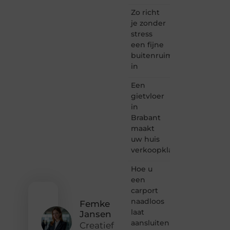
is dé
plek
Zo richt
waar
je zonder
creativiteit,
stress
schrijven
een fijne
en
buitenruimte
lezen
in
samenkomen.
Heb je
Een
een
passie
gietvloer
voor
in
bloggen,
Brabant
verhalen
maakt
vertellen
uw huis
of
verkoopklaar
gewoon
het
ontdekken
Hoe u
van
een
inspirerende
carport
content?
naadloos
Femke
Dan
laat
Jansen
hoor jij
aansluiten
bij ons!
Creatief