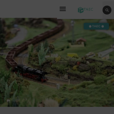
◉ TAEC ◉