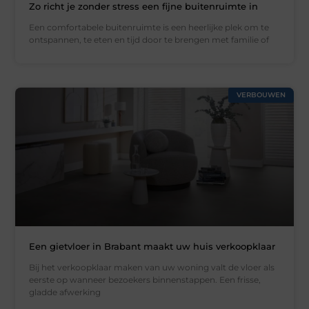
Zo richt je zonder stress een fijne buitenruimte in
Een comfortabele buitenruimte is een heerlijke plek om te
ontspannen, te eten en tijd door te brengen met familie of
VERBOUWEN
Een gietvloer in Brabant maakt uw huis verkoopklaar
Bij het verkoopklaar maken van uw woning valt de vloer als
eerste op wanneer bezoekers binnenstappen. Een frisse,
gladde afwerking