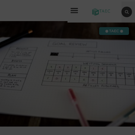
◉ TAEC ◉