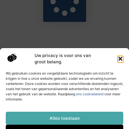
Uw privacy is voor ons van
Main Links
groot belang.
Goede backlinks: de sleutel tot hogere rankings en meer autoriteit
Geld verdienen met links: haal het maximale uit je online bereik
Wij gebruiken cookies en vergelijkbare technologieën om inzicht te
krijgen in hoe u onze website gebruikt, zodat we uw ervaring kunnen
verbeteren. Deze cookies worden voor verschillende doeleinden ingezet,
zoals het tonen van gepersonaliseerde advertenties en het analyseren
Dagelijks nieuwe inzichten op taec.nl
van het gebruik van de website. Raadpleeg
ons cookiebeleid
voor meer
Artikelen vol kennis, inspiratie en praktische tips die
informatie.
jouw ontwikkeling en dagelijks leven verrijken.
Website index
Cookiebeleid (EU)
Alles toestaan