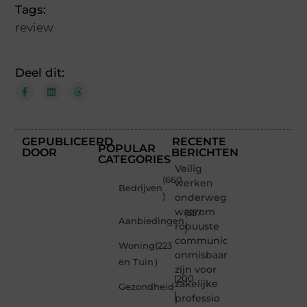
Tags:
review
Deel dit:
GEPUBLICEERD
RECENTE
POPULAR
DOOR
BERICHTEN
CATEGORIES
Veilig
(660
werken
Bedrijven
)
onderweg:
waarom
(357
Aanbiedingen
robuuste
)
communicatiemiddelen
Woning
(223
onmisbaar
en Tuin
)
zijn voor
(200
zakelijke
Gezondheid
)
professio