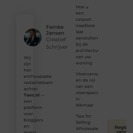
het
ontdekken
Hoe u
van
een
inspirerende
carport
content?
naadloos
Femke
Dan
laat
Jansen
hoor jij
aansluiten
bij ons!
Creatief
bij de
Schrijver
❝
architectuur
Samen
van uw
Wij
maken
woning
zijn
we
het
bloggen
Vloerverwarming
toegankelijk,
enthousiaste
en de rol
creatief
redactieteam
van een
en
achter
leuk
vloerspecialist
Taec.nl
—
voor
in
een
iedereen
Alkmaar
platform
❞
voor
Tips for
bloggers
Selling
en
Registre
Wholesale
vandaa
lezers