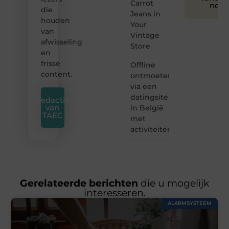
Carrot
nog
die
Jeans in
houden
Your
van
Vintage
afwisseling
Store
en
frisse
Offline
content.
ontmoeten
via een
datingsite
Redactie
van
in België
TAEC
met
activiteiten
Gerelateerde berichten
die u mogelijk
interesseren.
ALARMSYSTEEM