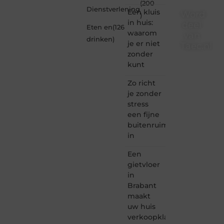
(200
Dienstverlening
Een kluis
Word
)
in huis:
deel
Eten en
(126
waarom
van
drinken
)
je er niet
Taec.nl
zonder
Taec.nl
kunt
is dé
plek
Zo richt
waar
je zonder
creativiteit,
stress
schrijven
een fijne
en
buitenruimte
lezen
in
samenkomen.
Heb je
Een
een
passie
gietvloer
voor
in
bloggen,
Brabant
verhalen
maakt
vertellen
uw huis
of
verkoopklaar
gewoon