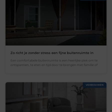
Zo richt je zonder stress een fijne buitenruimte in
Een comfortabele buitenruimte is een heerlijke plek om te
ontspannen, te eten en tijd door te brengen met familie of
VERBOUWEN