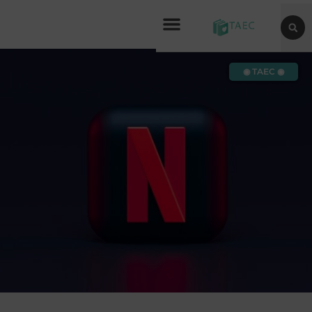
◉ TAEC ◉