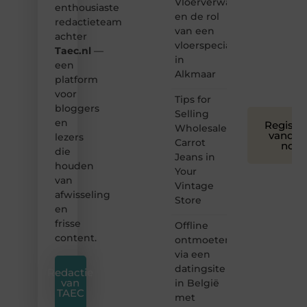
Vloerverwarming
toegankelijk,
enthousiaste
en de rol
creatief
redactieteam
van een
en
achter
leuk
vloerspecialist
Taec.nl
—
voor
in
een
iedereen
Alkmaar
platform
❞
voor
Tips for
bloggers
Selling
en
Registre
Wholesale
vandaa
lezers
Carrot
nog
die
Jeans in
houden
Your
van
Vintage
afwisseling
Store
en
frisse
Offline
content.
ontmoeten
via een
datingsite
Redactie
van
in België
TAEC
met