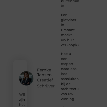
buitenruimte
lezen
in
samenkomen.
Heb je
Een
een
passie
gietvloer
voor
in
bloggen,
Brabant
verhalen
maakt
vertellen
uw huis
of
verkoopklaar
gewoon
het
ontdekken
Hoe u
van
een
inspirerende
carport
content?
naadloos
Femke
Dan
laat
Jansen
hoor jij
aansluiten
bij ons!
Creatief
bij de
Schrijver
❝
architectuur
Samen
van uw
Wij
maken
woning
zijn
we
het
bloggen