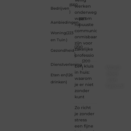
(660
werken
Bedrijven
)
onderweg:
waarom
(357
Aanbiedingen
robuuste
)
communicatiemiddelen
Woning
(223
onmisbaar
en Tuin
)
zijn voor
(200
zakelijke
Gezondheid
)
professio
(200
Dienstverlening
Een kluis
Word
)
in huis:
deel
Eten en
(126
waarom
van
drinken
)
je er niet
Taec.nl
zonder
Taec.nl
kunt
is dé
plek
Zo richt
waar
je zonder
creativiteit,
stress
schrijven
een fijne
en