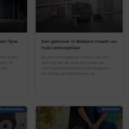
een fijne
Een gietvloer in Brabant maakt uw
huis verkoopklaar
te is een
Bij het verkoopklaar maken van uw
nen, te
woning valt de vloer als eerste op
 met
wanneer bezoekers binnenstappen.
Een frisse, gladde afwerking
DE EN KLEDING
BEDRIJVEN