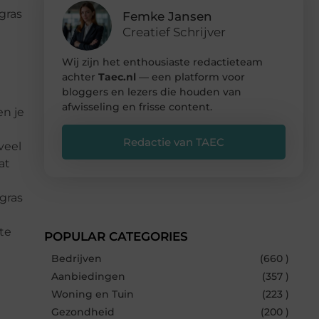
gras
Femke Jansen
Creatief Schrijver
Wij zijn het enthousiaste redactieteam
achter
Taec.nl
— een platform voor
bloggers en lezers die houden van
afwisseling en frisse content.
en je
Redactie van TAEC
veel
at
gras
te
POPULAR CATEGORIES
Bedrijven
(660 )
Aanbiedingen
(357 )
Woning en Tuin
(223 )
Gezondheid
(200 )