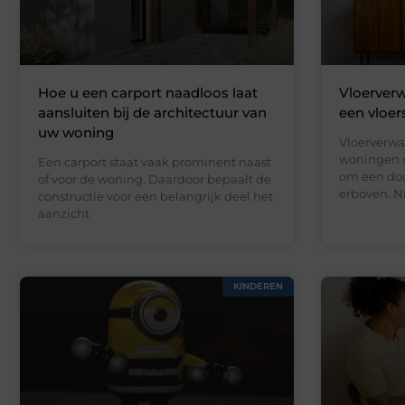
Hoe u een carport naadloos laat
Vloerverw
aansluiten bij de architectuur van
een vloer
uw woning
Vloerverwa
woningen d
Een carport staat vaak prominent naast
om een doo
of voor de woning. Daardoor bepaalt de
erboven. N
constructie voor een belangrijk deel het
aanzicht
KINDEREN