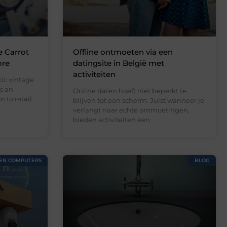
e Carrot
Offline ontmoeten via een
ore
datingsite in België met
activiteiten
ic vintage
s an
Online daten hoeft niet beperkt te
 to retail
blijven tot een scherm. Juist wanneer je
verlangt naar echte ontmoetingen,
bieden activiteiten een
 EN COMPUTERS
BLOG