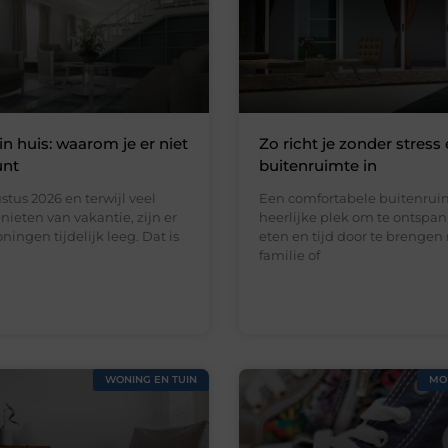
in huis: waarom je er niet
Zo richt je zonder stress 
unt
buitenruimte in
stus 2026 en terwijl veel
Een comfortabele buitenruim
ieten van vakantie, zijn er
heerlijke plek om te ontspan
ningen tijdelijk leeg. Dat is
eten en tijd door te brengen
familie of
WONING EN TUIN
MO