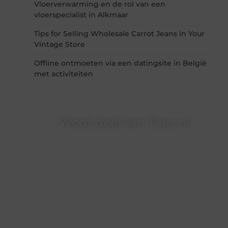
Vloerverwarming en de rol van een
vloerspecialist in Alkmaar
Tips for Selling Wholesale Carrot Jeans in Your
Vintage Store
Offline ontmoeten via een datingsite in België
met activiteiten
Word deel van Taec.nl
Taec.nl is dé plek waar creativiteit, schrijven en
lezen samenkomen. Heb je een passie voor
bloggen, verhalen vertellen of gewoon het
ontdekken van inspirerende content? Dan hoor
jij bij ons!
❝
Samen maken we bloggen toegankelijk,
creatief en leuk voor iedereen
❞