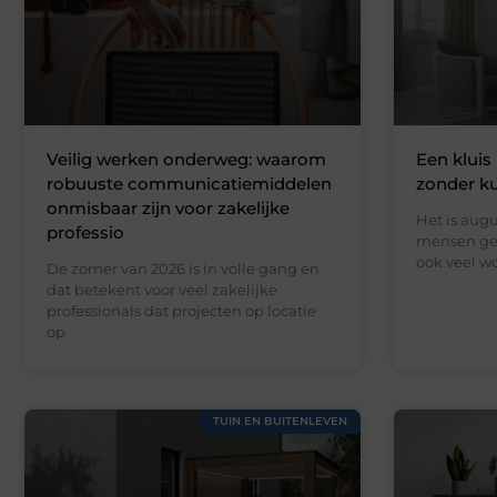
Veilig werken onderweg: waarom
Een kluis 
robuuste communicatiemiddelen
zonder k
onmisbaar zijn voor zakelijke
Het is augu
professio
mensen gen
ook veel wo
De zomer van 2026 is in volle gang en
dat betekent voor veel zakelijke
professionals dat projecten op locatie
op
TUIN EN BUITENLEVEN