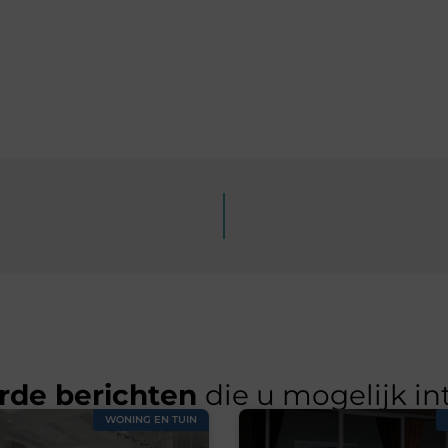
rde berichten
die u mogelijk in
WONING EN TUIN