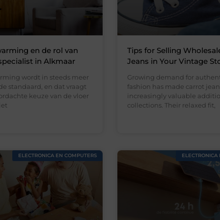
arming en de rol van
Tips for Selling Wholesal
specialist in Alkmaar
Jeans in Your Vintage St
rming wordt in steeds meer
Growing demand for authent
e standaard, en dat vraagt
fashion has made carrot jean
rdachte keuze van de vloer
increasingly valuable addition
iet
collections. Their relaxed fit,
ELECTRONICA EN COMPUTERS
ELECTRONICA