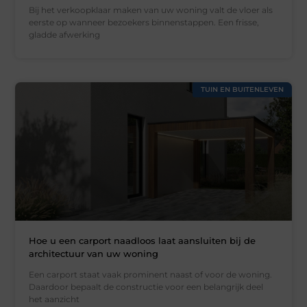
Bij het verkoopklaar maken van uw woning valt de vloer als
eerste op wanneer bezoekers binnenstappen. Een frisse,
gladde afwerking
TUIN EN BUITENLEVEN
Hoe u een carport naadloos laat aansluiten bij de
architectuur van uw woning
Een carport staat vaak prominent naast of voor de woning.
Daardoor bepaalt de constructie voor een belangrijk deel
het aanzicht