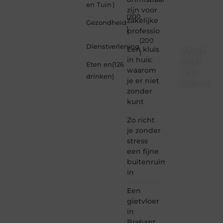
en Tuin
)
zijn voor
(200
zakelijke
Gezondheid
)
professio
(200
Dienstverlening
Een kluis
Word
)
in huis:
deel
Eten en
(126
waarom
van
drinken
)
je er niet
Taec.nl
zonder
Taec.nl
kunt
is dé
plek
Zo richt
waar
je zonder
creativiteit,
stress
schrijven
een fijne
en
buitenruimte
lezen
in
samenkomen.
Heb je
Een
een
passie
gietvloer
voor
in
bloggen,
Brabant