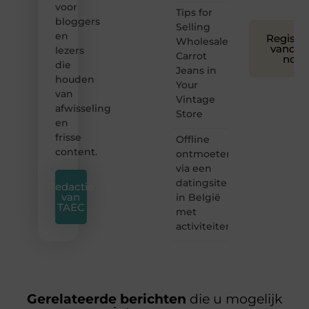
voor
Tips for
bloggers
Selling
en
Registre
Wholesale
vandaa
lezers
Carrot
nog
die
Jeans in
houden
Your
van
Vintage
afwisseling
Store
en
frisse
Offline
content.
ontmoeten
via een
datingsite
Redactie
van
in België
TAEC
met
activiteiten
Gerelateerde berichten
die u mogelijk