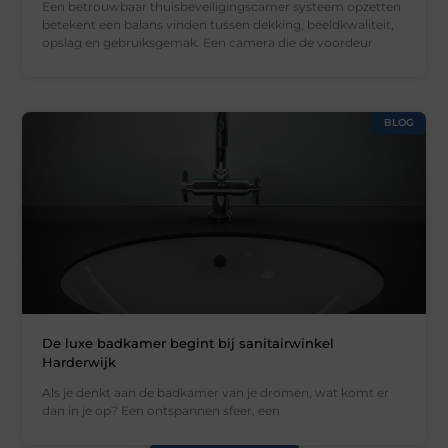
Een betrouwbaar thuisbeveiligingscamer systeem opzetten
betekent een balans vinden tussen dekking, beeldkwaliteit,
opslag en gebruiksgemak. Een camera die de voordeur
BLOG
De luxe badkamer begint bij sanitairwinkel
Harderwijk
Als je denkt aan de badkamer van je dromen, wat komt er
dan in je op? Een ontspannen sfeer, een