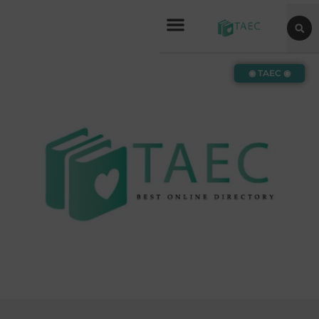
◉ TAEC ◉