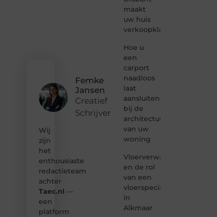
verhalen
maakt
vertellen
uw huis
of
verkoopklaar
gewoon
het
ontdekken
Hoe u
van
een
inspirerende
carport
content?
naadloos
Femke
Dan
laat
Jansen
hoor jij
aansluiten
bij ons!
Creatief
bij de
Schrijver
❝
architectuur
Samen
van uw
Wij
maken
woning
zijn
we
het
bloggen
Vloerverwarming
toegankelijk,
enthousiaste
en de rol
creatief
redactieteam
van een
en
achter
leuk
vloerspecialist
Taec.nl
—
voor
in
een
iedereen
Alkmaar
platform
❞