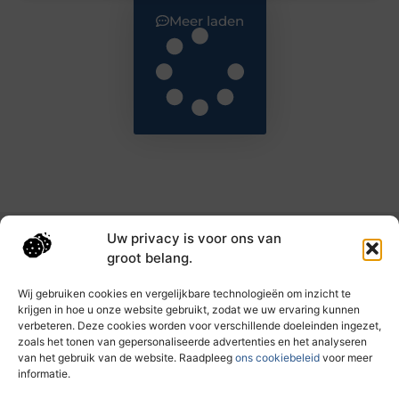
Meer laden
Uw privacy is voor ons van
Main Links
groot belang.
Goede backlinks: de sleutel tot hogere rankings en meer autoriteit
Geld verdienen met links: haal het maximale uit je online bereik
Wij gebruiken cookies en vergelijkbare technologieën om inzicht te
krijgen in hoe u onze website gebruikt, zodat we uw ervaring kunnen
verbeteren. Deze cookies worden voor verschillende doeleinden ingezet,
zoals het tonen van gepersonaliseerde advertenties en het analyseren
Dagelijks nieuwe inzichten op taec.nl
van het gebruik van de website. Raadpleeg
ons cookiebeleid
voor meer
Artikelen vol kennis, inspiratie en praktische tips die
informatie.
jouw ontwikkeling en dagelijks leven verrijken.