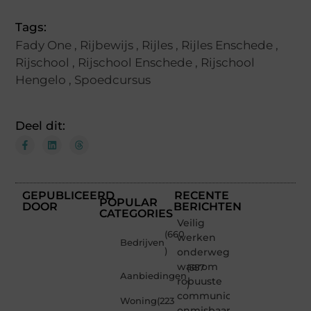
Tags:
Fady One
,
Rijbewijs
,
Rijles
,
Rijles Enschede
,
Rijschool
,
Rijschool Enschede
,
Rijschool
Hengelo
,
Spoedcursus
Deel dit:
GEPUBLICEERD
RECENTE
POPULAR
DOOR
BERICHTEN
CATEGORIES
Veilig
(660
werken
Bedrijven
)
onderweg:
waarom
(357
Aanbiedingen
robuuste
)
communicatiemiddelen
Woning
(223
onmisbaar