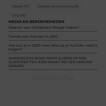
Zakelijk
(117)
Zakelijke dienstverlening
(90)
Zorg
(39)
MEDIA EN BEROEMDHEDEN
Waarom een whiteboard filmpje maken?
Trends voor mannen in 2020
Hoe kun je in 2020 meer likes op je YouTube-video’s
krijgen?
WAARDELOOS BORD PASTA SLIJPEN OP EEN
SLIJPSTEEN TWV €300 MAAKT HET EEN SAMURAI
ZWAARD
Word deel van Taec
Taec.nl is dé plek waar creativiteit, schrijven en lezen
samenkomen. Heb je een passie voor bloggen,
verhalen vertellen of gewoon het ontdekken van
inspirerende content? Dan hoor jij bij ons!