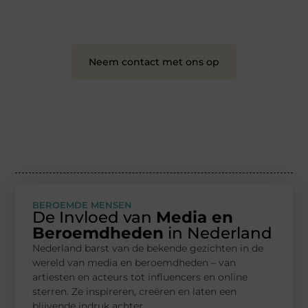
❝
Samen maken we bloggen toegankelijk, creatief
en leuk voor iedereen
❞
Neem contact met ons op
BEROEMDE MENSEN
De Invloed van
Media en
Beroemdheden
in Nederland
Nederland barst van de bekende gezichten in de
wereld van media en beroemdheden – van
artiesten en acteurs tot influencers en online
sterren. Ze inspireren, creëren en laten een
blijvende indruk achter.