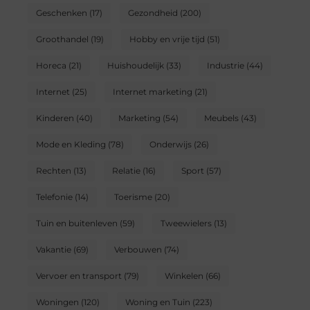
Geschenken
(17)
Gezondheid
(200)
Groothandel
(19)
Hobby en vrije tijd
(51)
Horeca
(21)
Huishoudelijk
(33)
Industrie
(44)
Internet
(25)
Internet marketing
(21)
Kinderen
(40)
Marketing
(54)
Meubels
(43)
Mode en Kleding
(78)
Onderwijs
(26)
Rechten
(13)
Relatie
(16)
Sport
(57)
Telefonie
(14)
Toerisme
(20)
Tuin en buitenleven
(59)
Tweewielers
(13)
Vakantie
(69)
Verbouwen
(74)
Vervoer en transport
(79)
Winkelen
(66)
Woningen
(120)
Woning en Tuin
(223)