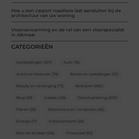
Hoe u een carport naadloos laat aansluiten bij de
architectuur van uw woning
Vloerverwarming en de rol van een vloerspecialist
in Alkmaar
CATEGORIEËN
Aanbiedingen
(357)
Auto
(16)
Auto's en Motoren
(78)
Banen en opleidingen
(32)
Beauty en verzorging
(72)
Bedrijven
(660)
Blog
(29)
Cadeau
(26)
Dienstverlening
(200)
Dieren
(35)
Electronica en Computers
(62)
Energie
(17)
Entertainment
(26)
Eten en drinken
(126)
Financieel
(63)