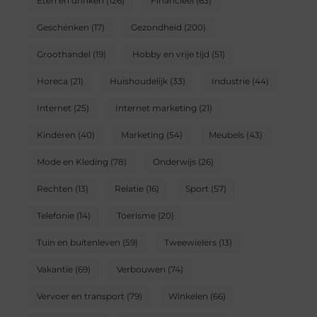
Eten en drinken
(126)
Financieel
(63)
Geschenken
(17)
Gezondheid
(200)
Groothandel
(19)
Hobby en vrije tijd
(51)
Horeca
(21)
Huishoudelijk
(33)
Industrie
(44)
Internet
(25)
Internet marketing
(21)
Kinderen
(40)
Marketing
(54)
Meubels
(43)
Mode en Kleding
(78)
Onderwijs
(26)
Rechten
(13)
Relatie
(16)
Sport
(57)
Telefonie
(14)
Toerisme
(20)
Tuin en buitenleven
(59)
Tweewielers
(13)
Vakantie
(69)
Verbouwen
(74)
Vervoer en transport
(79)
Winkelen
(66)