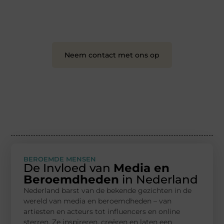
❝
Samen maken we bloggen toegankelijk, creatief
en leuk voor iedereen
❞
Neem contact met ons op
BEROEMDE MENSEN
De Invloed van
Media en
Beroemdheden
in Nederland
Nederland barst van de bekende gezichten in de
wereld van media en beroemdheden – van
artiesten en acteurs tot influencers en online
sterren. Ze inspireren, creëren en laten een