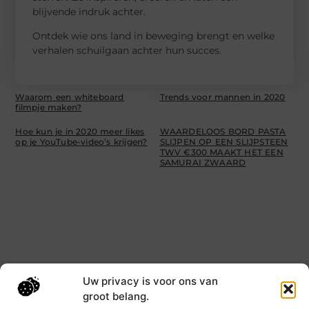
blijvende indruk achter.
Ontdek wie ons land in beweging brengt en welke
verhalen schuilgaan achter hun succes.
Waarom een whiteboard
Trends voor mannen in 2020
filmpje maken?
Hoe kun je in 2020 meer likes
WAARDELOOS BORD PASTA
op je YouTube-video’s krijgen?
SLIJPEN OP EEN SLIJPSTEEN
TWV €300 MAAKT HET EEN
SAMURAI ZWAARD
Uw privacy is voor ons van
Main Links
groot belang.