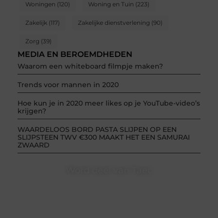
Woningen
(120)
Woning en Tuin
(223)
Zakelijk
(117)
Zakelijke dienstverlening
(90)
Zorg
(39)
MEDIA EN BEROEMDHEDEN
Waarom een whiteboard filmpje maken?
Trends voor mannen in 2020
Hoe kun je in 2020 meer likes op je YouTube-video’s
krijgen?
WAARDELOOS BORD PASTA SLIJPEN OP EEN
SLIJPSTEEN TWV €300 MAAKT HET EEN SAMURAI
ZWAARD
Word deel van Taec
Taec.nl is dé plek waar creativiteit, schrijven en lezen
samenkomen. Heb je een passie voor bloggen,
verhalen vertellen of gewoon het ontdekken van
inspirerende content? Dan hoor jij bij ons!