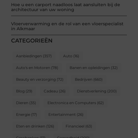
Hoe u een carport naadloos laat aansluiten bij de
architectuur van uw woning
Vloerverwarming en de rol van een vloerspecialist
in Alkmaar
CATEGORIEËN
Aanbiedingen
(357)
Auto
(16)
Auto's en Motoren
(78)
Banen en opleidingen
(32)
Beauty en verzorging
(72)
Bedrijven
(660)
Blog
(29)
Cadeau
(26)
Dienstverlening
(200)
Dieren
(35)
Electronica en Computers
(62)
Energie
(17)
Entertainment
(26)
Eten en drinken
(126)
Financieel
(63)
Geschenken
(17)
Gezondheid
(200)