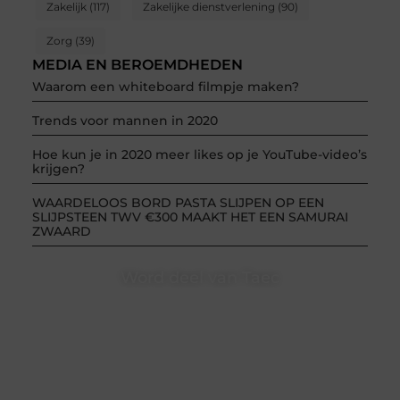
Zakelijk
(117)
Zakelijke dienstverlening
(90)
Zorg
(39)
MEDIA EN BEROEMDHEDEN
Waarom een whiteboard filmpje maken?
Trends voor mannen in 2020
Hoe kun je in 2020 meer likes op je YouTube-video’s
krijgen?
WAARDELOOS BORD PASTA SLIJPEN OP EEN
SLIJPSTEEN TWV €300 MAAKT HET EEN SAMURAI
ZWAARD
Word deel van Taec
Taec.nl is dé plek waar creativiteit, schrijven en lezen
samenkomen. Heb je een passie voor bloggen,
verhalen vertellen of gewoon het ontdekken van
inspirerende content? Dan hoor jij bij ons!
❝
Samen maken we bloggen toegankelijk, creatief