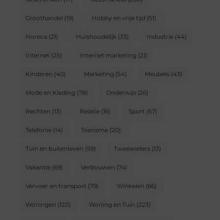
Groothandel
(19)
Hobby en vrije tijd
(51)
Horeca
(21)
Huishoudelijk
(33)
Industrie
(44)
Internet
(25)
Internet marketing
(21)
Kinderen
(40)
Marketing
(54)
Meubels
(43)
Mode en Kleding
(78)
Onderwijs
(26)
Rechten
(13)
Relatie
(16)
Sport
(57)
Telefonie
(14)
Toerisme
(20)
Tuin en buitenleven
(59)
Tweewielers
(13)
Vakantie
(69)
Verbouwen
(74)
Vervoer en transport
(79)
Winkelen
(66)
Woningen
(120)
Woning en Tuin
(223)