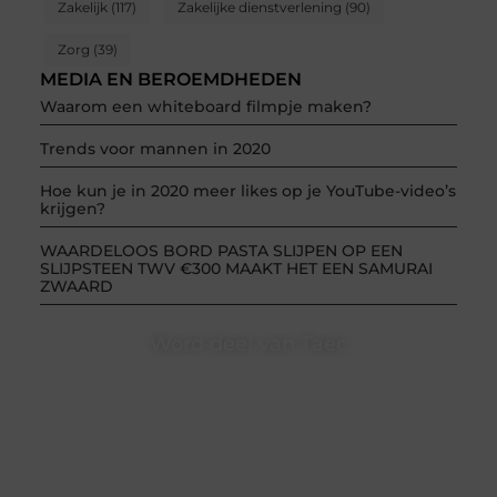
Zakelijk
(117)
Zakelijke dienstverlening
(90)
Zorg
(39)
MEDIA EN BEROEMDHEDEN
Waarom een whiteboard filmpje maken?
Trends voor mannen in 2020
Hoe kun je in 2020 meer likes op je YouTube-video’s
krijgen?
WAARDELOOS BORD PASTA SLIJPEN OP EEN
SLIJPSTEEN TWV €300 MAAKT HET EEN SAMURAI
ZWAARD
Word deel van Taec
Taec.nl is dé plek waar creativiteit, schrijven en lezen
samenkomen. Heb je een passie voor bloggen,
verhalen vertellen of gewoon het ontdekken van
inspirerende content? Dan hoor jij bij ons!
❝
Samen maken we bloggen toegankelijk, creatief