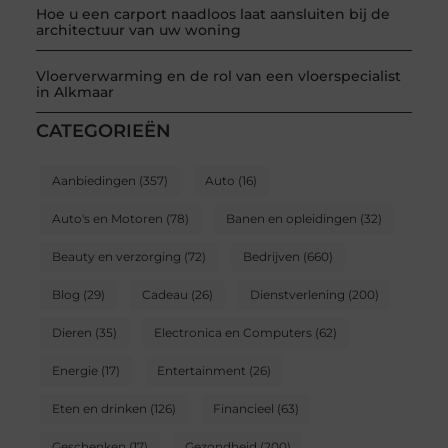
Hoe u een carport naadloos laat aansluiten bij de
architectuur van uw woning
Vloerverwarming en de rol van een vloerspecialist
in Alkmaar
CATEGORIEËN
Aanbiedingen
(357)
Auto
(16)
Auto's en Motoren
(78)
Banen en opleidingen
(32)
Beauty en verzorging
(72)
Bedrijven
(660)
Blog
(29)
Cadeau
(26)
Dienstverlening
(200)
Dieren
(35)
Electronica en Computers
(62)
Energie
(17)
Entertainment
(26)
Eten en drinken
(126)
Financieel
(63)
Geschenken
(17)
Gezondheid
(200)