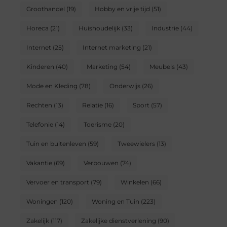
Groothandel
(19)
Hobby en vrije tijd
(51)
Horeca
(21)
Huishoudelijk
(33)
Industrie
(44)
Internet
(25)
Internet marketing
(21)
Kinderen
(40)
Marketing
(54)
Meubels
(43)
Mode en Kleding
(78)
Onderwijs
(26)
Rechten
(13)
Relatie
(16)
Sport
(57)
Telefonie
(14)
Toerisme
(20)
Tuin en buitenleven
(59)
Tweewielers
(13)
Vakantie
(69)
Verbouwen
(74)
Vervoer en transport
(79)
Winkelen
(66)
Woningen
(120)
Woning en Tuin
(223)
Zakelijk
(117)
Zakelijke dienstverlening
(90)