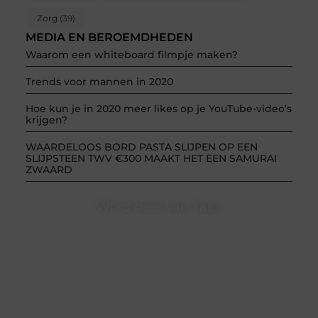
Zorg
(39)
MEDIA EN BEROEMDHEDEN
Waarom een whiteboard filmpje maken?
Trends voor mannen in 2020
Hoe kun je in 2020 meer likes op je YouTube-video’s
krijgen?
WAARDELOOS BORD PASTA SLIJPEN OP EEN
SLIJPSTEEN TWV €300 MAAKT HET EEN SAMURAI
ZWAARD
Word deel van Taec
Taec.nl is dé plek waar creativiteit, schrijven en lezen
samenkomen. Heb je een passie voor bloggen,
verhalen vertellen of gewoon het ontdekken van
inspirerende content? Dan hoor jij bij ons!
❝
Samen maken we bloggen toegankelijk, creatief
en leuk voor iedereen
❞