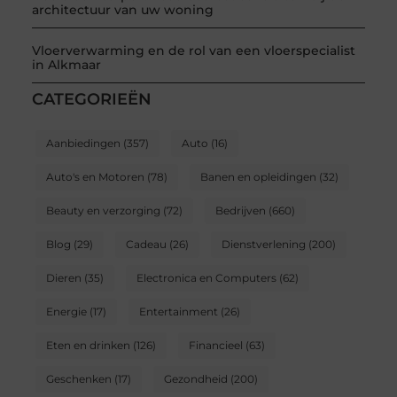
architectuur van uw woning
Vloerverwarming en de rol van een vloerspecialist
in Alkmaar
CATEGORIEËN
Aanbiedingen
(357)
Auto
(16)
Auto's en Motoren
(78)
Banen en opleidingen
(32)
Beauty en verzorging
(72)
Bedrijven
(660)
Blog
(29)
Cadeau
(26)
Dienstverlening
(200)
Dieren
(35)
Electronica en Computers
(62)
Energie
(17)
Entertainment
(26)
Eten en drinken
(126)
Financieel
(63)
Geschenken
(17)
Gezondheid
(200)