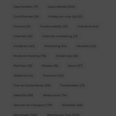
Geschenken
(17)
Gezondheid
(200)
Groothandel
(19)
Hobby en vrije tijd
(51)
Horeca
(21)
Huishoudelijk
(33)
Industrie
(44)
Internet
(25)
Internet marketing
(21)
Kinderen
(40)
Marketing
(54)
Meubels
(43)
Mode en Kleding
(78)
Onderwijs
(26)
Rechten
(13)
Relatie
(16)
Sport
(57)
Telefonie
(14)
Toerisme
(20)
Tuin en buitenleven
(59)
Tweewielers
(13)
Vakantie
(69)
Verbouwen
(74)
Vervoer en transport
(79)
Winkelen
(66)
Woningen
(120)
Woning en Tuin
(223)