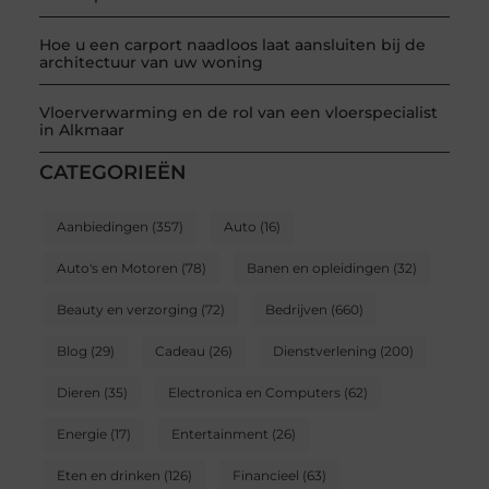
Hoe u een carport naadloos laat aansluiten bij de
architectuur van uw woning
Vloerverwarming en de rol van een vloerspecialist
in Alkmaar
CATEGORIEËN
Aanbiedingen
(357)
Auto
(16)
Auto's en Motoren
(78)
Banen en opleidingen
(32)
Beauty en verzorging
(72)
Bedrijven
(660)
Blog
(29)
Cadeau
(26)
Dienstverlening
(200)
Dieren
(35)
Electronica en Computers
(62)
Energie
(17)
Entertainment
(26)
Eten en drinken
(126)
Financieel
(63)