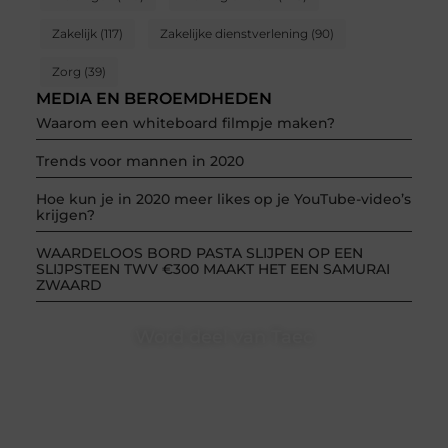
Zakelijk
(117)
Zakelijke dienstverlening
(90)
Zorg
(39)
MEDIA EN BEROEMDHEDEN
Waarom een whiteboard filmpje maken?
Trends voor mannen in 2020
Hoe kun je in 2020 meer likes op je YouTube-video’s
krijgen?
WAARDELOOS BORD PASTA SLIJPEN OP EEN
SLIJPSTEEN TWV €300 MAAKT HET EEN SAMURAI
ZWAARD
Word deel van Taec
Taec.nl is dé plek waar creativiteit, schrijven en lezen
samenkomen. Heb je een passie voor bloggen,
verhalen vertellen of gewoon het ontdekken van
inspirerende content? Dan hoor jij bij ons!